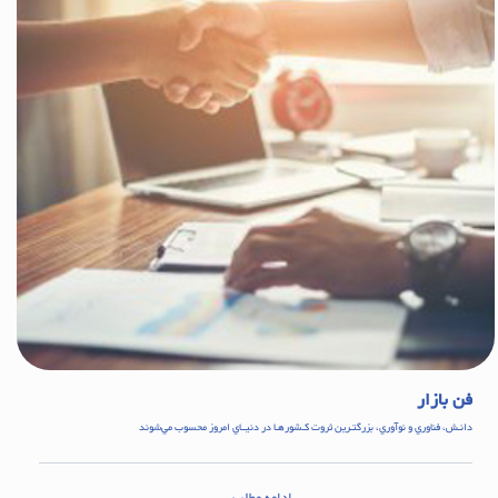
فن بازار
دانـش، فناوري و نوآوري، بزرگتـرين ثروت كـشورهـا در دنيــاي امروز محسوب مي‌شوند
ادامه مطلب...