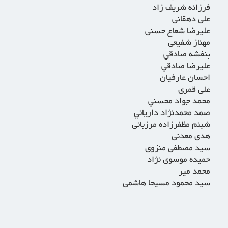
فرزانه شریف زاد
علی دهقانی
عليرضا شعاع حسنی
مهناز شفیعی
بنفشه صادقي
عليرضا صادقي
احسان عارفیان
علی قمری
محمد جواد محسني
صمد محمدنژاد دارياني
شبنم مظفرزاده مرزبانی
هدی معدنی
سید مصطفی منزوی
حمیده موسوی نژاد
محمد میر
سید محمود مسیحا هاشمی