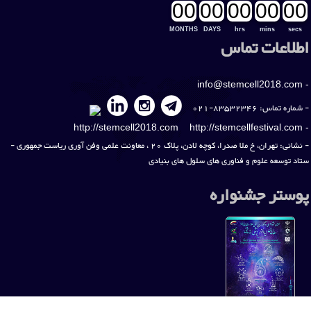
00
00
00
00
00
MONTHS
DAYS
hrs
mins
secs
اطلاعات تماس
info@stemcell2018.com
-
- شماره تماس: 83532346-021
http://stemcell2018.com
http://stemcellfestival.com
-
- نشانی: تهران، خ ملا صدرا، کوچه لادن، پلاک 20 ، معاونت علمی وفن آوری ریاست جمهوری -
ستاد توسعه علوم و فناوری های سلول های بنیادی
پوستر جشنواره