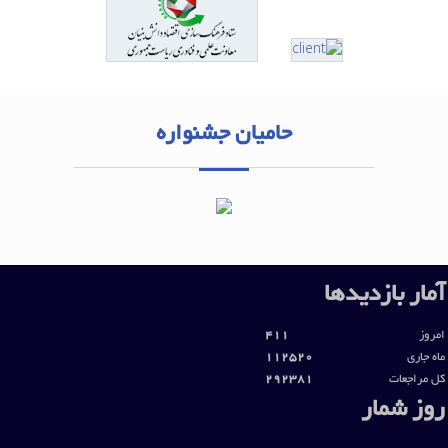
حامیان جشنواره
آمار بازديدها
امروز
411
ماه جاری
112520
کل مراجعات
292381
روز شمار