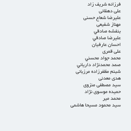
فرزانه شریف زاد
علی دهقانی
عليرضا شعاع حسنی
مهناز شفیعی
بنفشه صادقي
عليرضا صادقي
احسان عارفیان
علی قمری
محمد جواد محسني
صمد محمدنژاد دارياني
شبنم مظفرزاده مرزبانی
هدی معدنی
سید مصطفی منزوی
حمیده موسوی نژاد
محمد میر
سید محمود مسیحا هاشمی