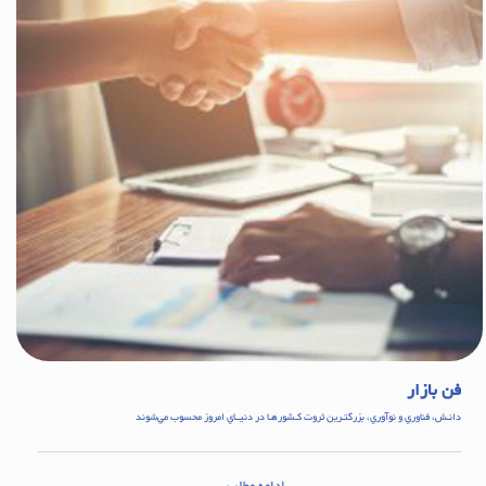
فن بازار
دانـش، فناوري و نوآوري، بزرگتـرين ثروت كـشورهـا در دنيــاي امروز محسوب مي‌شوند
ادامه مطلب...