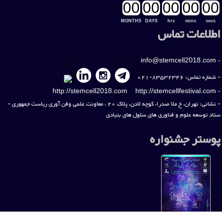
00
00
00
00
00
MONTHS
DAYS
hrs
mins
secs
اطلاعات تماس
info@stemcell2018.com
-
- شماره تماس: 83532346-021
http://stemcell2018.com
http://stemcellfestival.com
-
- نشانی: تهران، خ ملا صدرا، کوچه لادن، پلاک 20 ، معاونت علمی وفن آوری ریاست جمهوری -
ستاد توسعه علوم و فناوری های سلول های بنیادی
پوستر جشنواره