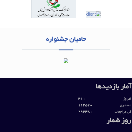
حامیان جشنواره
آمار بازديدها
امروز
411
ماه جاری
112520
کل مراجعات
292381
روز شمار