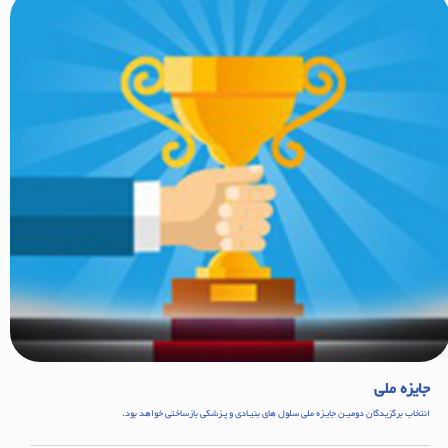
جایزه ملی
انتخاب برگزیدگان دومیـن جایـزه ملی سلول های بنیـادی و پـزشکی بازساختی خواهد بود.