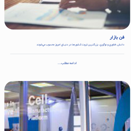
فن بازار
دانـش، فناوري و نوآوري، بزرگتـرين ثروت كـشورهـا در دنيــاي امروز محسوب مي‌شوند
ادامه مطلب...