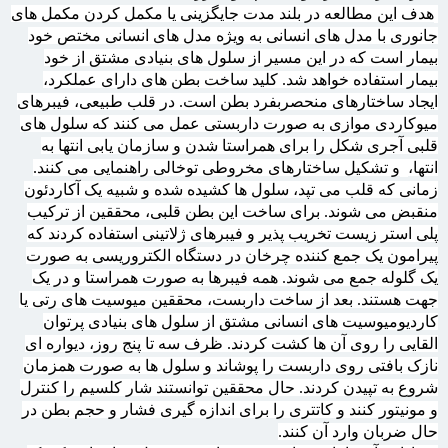
هدف این مطالعه در بلند مدت جایگزینی یا مکمل کردن مکمل های
جانوری با مدل های انسانی به ویژه مدل های انسانی مختص خود
بیمار است که در این مسیر از سلول های بنیادی مشتق از خود
بیمار استفاده خواهد شد. کلید ساخت بطن های دارای عملکرد،
ایجاد ساختارهای منحصربفرد بطن است. در قلب طبیعی، فیبرهای
میوکاردی موازی به صورت داربستی عمل می کنند که سلول های
قلبی آجری شکل را برای همراستا شدن و سازمان یابی انتها به
انتها،
و تشکیل ساختارهای مخروطی توخالی راهنمایی می کنند.
زمانی که قلب می تپد، سلول ها کشیده شده و شبیه یک آکاردئون
منقبض می شوند. برای ساخت این بطن قلبی، محققین از ترکیب
پلی استر زیست تخریب پذیر و فیبرهای ژلاتینی استفاده کردند که
پیرامون یک جمع کننده چرخان در دستگاه الکتروریسی به صورت
یک گلوله جمع می شوند. همه فیبرها به صورت همراستا و در یک
جهت هستند. بعد از ساخت داربست، محققین میوسیت های رتی یا
کاردیومیوسیت های انسانی مشتق از سلول های بنیادی پرتوان
القایی را روی آن ها کشت کردند. ظرف سه تا پنج روز، دیواره ای
نازک بافتی روی داربست را پوشاند و سلول ها به صورت همزمان
شروع به تپیدن کردند. حال محققین توانستند شار کلسیم را کنترل
و مونیتور کنند و کاتتری را برای اندازه گیری فشار و حجم بطن در
حال ضربان وارد آن کنند.