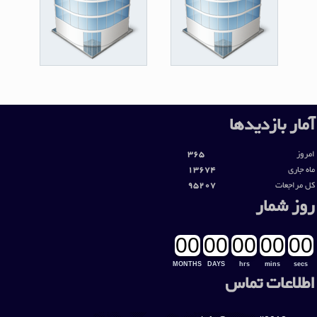
آمار بازديدها
امروز
365
ماه جاری
13674
کل مراجعات
95207
روز شمار
00
00
00
00
00
MONTHS
DAYS
hrs
mins
secs
اطلاعات تماس