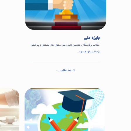
جایزه ملی
انتخاب برگزیدگان دومیـن جایـزه ملی سلول های بنیـادی و پـزشکی
بازساختی خواهد بود.
ادامه مطلب...